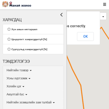
Дүүргүүд
дэвсгэр
ХАРАГДАЦ
This page can't load Google Maps correctly.
Хүн амын нягтаршил
OK
Do you own this website?
Цэцэрлэгт хамрагддаггүй [%]
Сургуульд хамрагддаггүй [%]
ТЭМДЭГЛЭГЭЭ
Нийтийн тээвэр
Усны хүртээмж
Хогийн цэг
Аюултай бүс
Нийтийн эзэмшлийн зам талбай