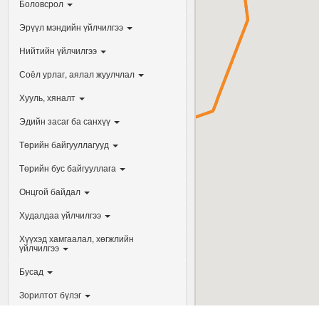
Боловсрол
Эрүүл мэндийн үйлчилгээ
Нийтийн үйлчилгээ
Соёл урлаг, аялал жуулчлал
Хууль, хяналт
Эдийн засаг ба санхүү
Төрийн байгууллагууд
Төрийн бус байгууллага
Онцгой байдал
Худалдаа үйлчилгээ
Хүүхэд хамгаалал, хөгжлийн
үйлчилгээ
Бусад
Map
Statistic
Харьцуулалт
Зорилтот бүлэг
Зам